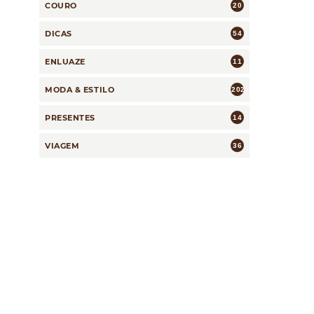
COURO
20
DICAS
54
ENLUAZE
11
MODA & ESTILO
202
PRESENTES
14
VIAGEM
36