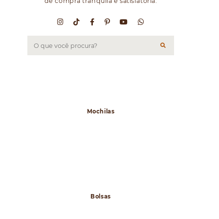
de compra tranquila e satisfatória.
Mochilas
Bolsas