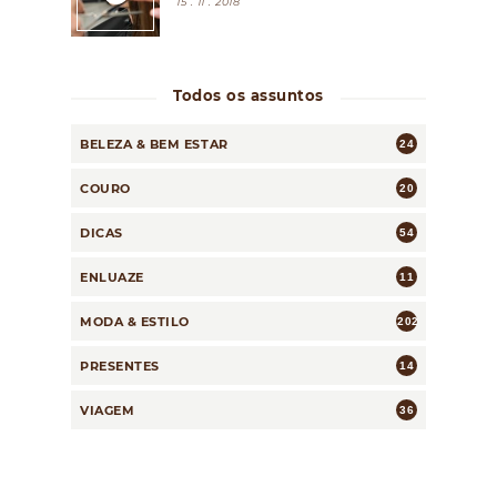
15 . 11 . 2018
Todos os assuntos
BELEZA & BEM ESTAR
24
COURO
20
DICAS
54
ENLUAZE
11
MODA & ESTILO
202
PRESENTES
14
VIAGEM
36