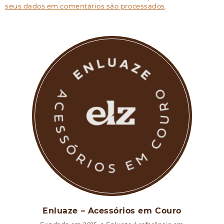
seus dados em comentários são processados
.
Enluaze – Acessórios em Couro