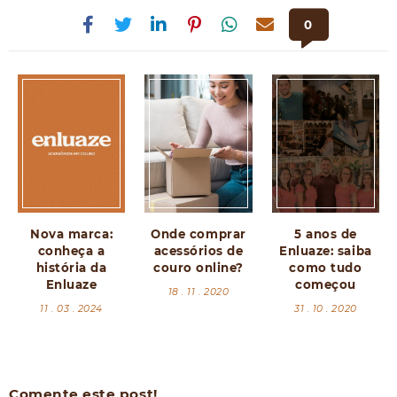
0
Nova marca:
Onde comprar
5 anos de
conheça a
acessórios de
Enluaze: saiba
história da
couro online?
como tudo
Enluaze
começou
18 . 11 . 2020
11 . 03 . 2024
31 . 10 . 2020
Comente este post!