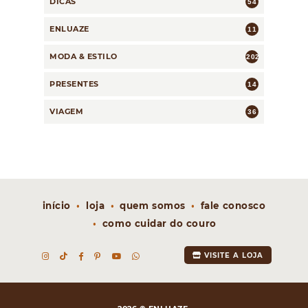
DICAS
54
ENLUAZE
11
MODA & ESTILO
202
PRESENTES
14
VIAGEM
36
início
loja
quem somos
fale conosco
como cuidar do couro
VISITE A LOJA