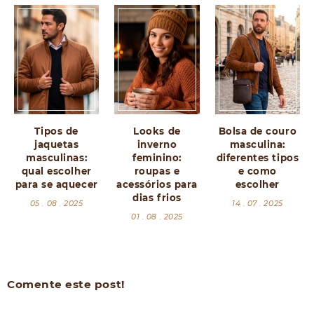
Tipos de
Looks de
Bolsa de couro
jaquetas
inverno
masculina:
masculinas:
feminino:
diferentes tipos
qual escolher
roupas e
e como
para se aquecer
acessórios para
escolher
dias frios
05 . 08 . 2025
14 . 07 . 2025
01 . 08 . 2025
Comente este post!