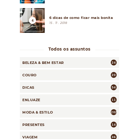
6 dicas de como ficar mais bonita
15 . 11 . 2018
Todos os assuntos
BELEZA & BEM ESTAR
24
COURO
20
DICAS
54
ENLUAZE
11
MODA & ESTILO
202
PRESENTES
14
VIAGEM
36