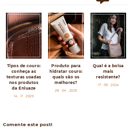
Tipos de couro:
Produto para
Qual é a bolsa
conheça as
hidratar couro:
mais
texturas usadas
quais são os
resistente?
nos produtos
melhores?
17 . 09 . 2024
da Enluaze
28 . 04 . 2025
14 . 11 . 2025
Comente este post!