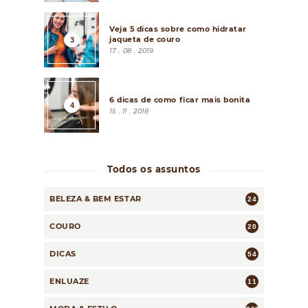
Veja 5 dicas sobre como hidratar
jaqueta de couro
17 . 08 . 2019
6 dicas de como ficar mais bonita
15 . 11 . 2018
Todos os assuntos
BELEZA & BEM ESTAR
24
COURO
20
DICAS
54
ENLUAZE
11