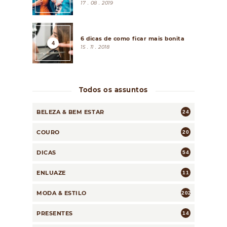
17 . 08 . 2019
6 dicas de como ficar mais bonita
15 . 11 . 2018
Todos os assuntos
BELEZA & BEM ESTAR
24
COURO
20
DICAS
54
ENLUAZE
11
MODA & ESTILO
202
PRESENTES
14