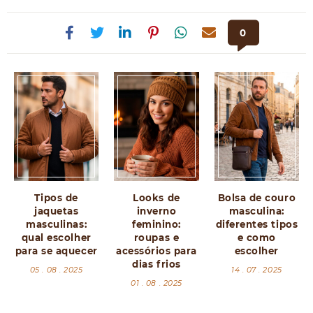
0
Tipos de
Looks de
Bolsa de couro
jaquetas
inverno
masculina:
masculinas:
feminino:
diferentes tipos
qual escolher
roupas e
e como
para se aquecer
acessórios para
escolher
dias frios
05 . 08 . 2025
14 . 07 . 2025
01 . 08 . 2025