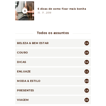
6 dicas de como ficar mais bonita
15 . 11 . 2018
Todos os assuntos
BELEZA & BEM ESTAR
24
COURO
20
DICAS
54
ENLUAZE
11
MODA & ESTILO
202
PRESENTES
14
VIAGEM
36