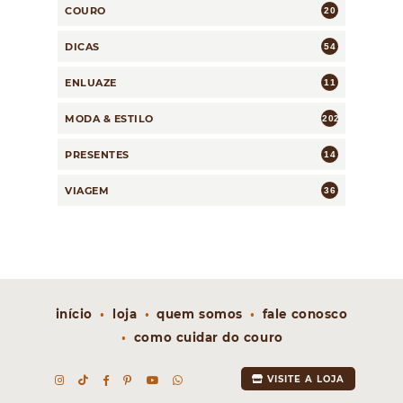
COURO
20
DICAS
54
ENLUAZE
11
MODA & ESTILO
202
PRESENTES
14
VIAGEM
36
início
loja
quem somos
fale conosco
como cuidar do couro
VISITE A LOJA