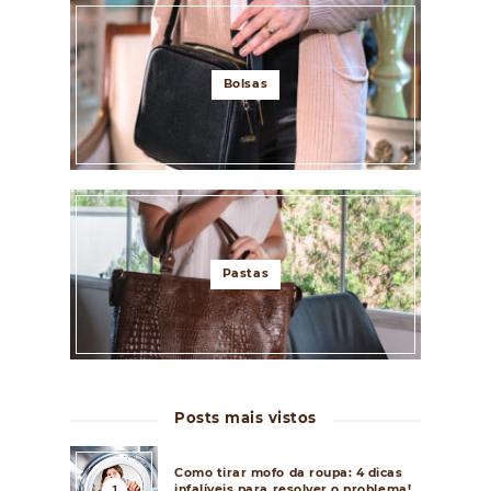
Bolsas
Pastas
Posts mais vistos
Como tirar mofo da roupa: 4 dicas
infalíveis para resolver o problema!