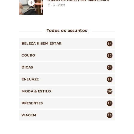
6 dicas de como ficar mais bonita
15 . 11 . 2018
Todos os assuntos
BELEZA & BEM ESTAR
24
COURO
20
DICAS
54
ENLUAZE
11
MODA & ESTILO
202
PRESENTES
14
VIAGEM
36